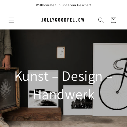
Direkt
Willkommen in unserem Geschäft
zum
Inhalt
Warenkorb
Kunst – Design –
Handwerk