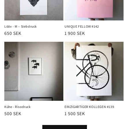
Lööv - M – Siebdruck
UNIQUE FELLOW #142
Normaler
650 SEK
Normaler
1 900 SEK
Preis
Preis
Kühe - Risodruck
EINZIGARTIGER KOLLEGEN #139
Normaler
500 SEK
Normaler
1 500 SEK
Preis
Preis