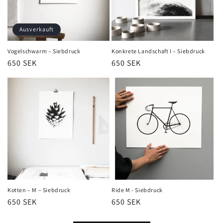
Ausverkauft
Vogelschwarm – Siebdruck
Konkrete Landschaft I – Siebdruck
Normaler
650 SEK
Normaler
650 SEK
Preis
Preis
Kotten – M – Siebdruck
Ride M - Siebdruck
Normaler
650 SEK
Normaler
650 SEK
Preis
Preis