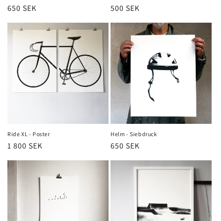
Normaler
650 SEK
Normaler
500 SEK
Preis
Preis
Ride XL - Poster
Helm - Siebdruck
Normaler
1 800 SEK
Normaler
650 SEK
Preis
Preis