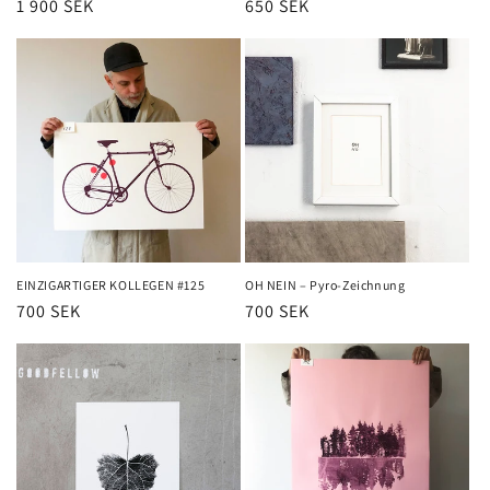
Normaler
1 900 SEK
Normaler
650 SEK
Preis
Preis
EINZIGARTIGER KOLLEGEN #125
OH NEIN – Pyro-Zeichnung
Normaler
700 SEK
Normaler
700 SEK
Preis
Preis