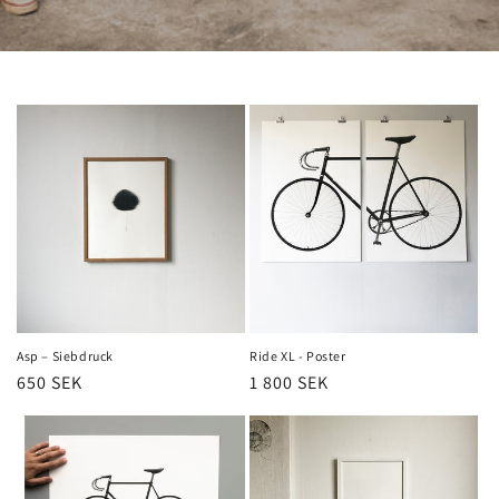
Asp – Siebdruck
Ride XL - Poster
Normaler
650 SEK
Normaler
1 800 SEK
Preis
Preis