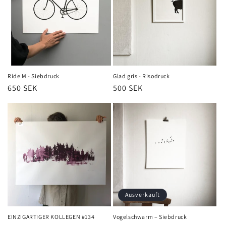
Ride M - Siebdruck
Glad gris - Risodruck
Normaler
650 SEK
Normaler
500 SEK
Preis
Preis
Ausverkauft
EINZIGARTIGER KOLLEGEN #134
Vogelschwarm – Siebdruck